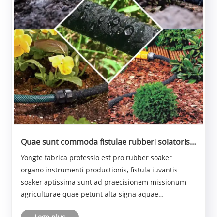
Quae sunt commoda fistulae rubberi soiatoris,
sicut irrigationes fistulae agriculturae?
Yongte fabrica professio est pro rubber soaker
organo instrumenti productionis, fistula iuvantis
soaker aptissima sunt ad praecisionem missionum
agriculturae quae petunt alta signa aquae
administratione, ut CONSERVATORIUM culturam,
Lege plus