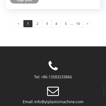
pomarium administrationem, agriculturam
vegetabilem, et germen cultu......
<
1
2
3
4
5
...
10
>
Tel:
+86-13583233866
Email:
info@ytplasticmachine.com