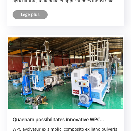
agriculturae, fodiendae et applicationes industriales.
Articulus hic explicat quomodo moderni PE pipe
Lege plus
fabricandi systema opera, provocationes artifices ......
Quaenam possibilitates innovative WPC
extrusionis technologiae in futuro?
WPC evolvetur ex simplici composito ex ligno pulveris