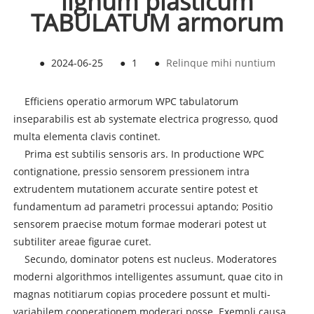
lignum plasticum
TABULATUM armorum
●
2024-06-25
●
1
●
Relinque mihi nuntium
Efficiens operatio armorum WPC tabulatorum
inseparabilis est ab systemate electrica progresso, quod
multa elementa clavis continet.
Prima est subtilis sensoris ars. In productione WPC
contignatione, pressio sensorem pressionem intra
extrudentem mutationem accurate sentire potest et
fundamentum ad parametri processui aptando; Positio
sensorem praecise motum formae moderari potest ut
subtiliter areae figurae curet.
Secundo, dominator potens est nucleus. Moderatores
moderni algorithmos intelligentes assumunt, quae cito in
magnas notitiarum copias procedere possunt et multi-
variabilem cooperationem moderari posse. Exempli causa,