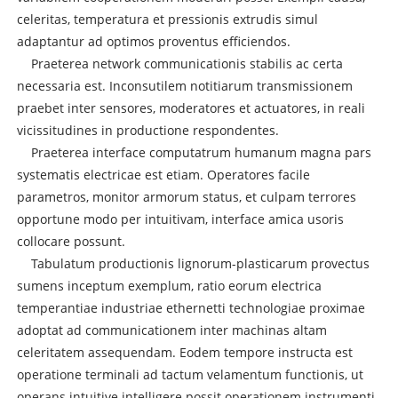
celeritas, temperatura et pressionis extrudis simul
adaptantur ad optimos proventus efficiendos.
Praeterea network communicationis stabilis ac certa
necessaria est. Inconsutilem notitiarum transmissionem
praebet inter sensores, moderatores et actuatores, in reali
vicissitudines in productione respondentes.
Praeterea interface computatrum humanum magna pars
systematis electricae est etiam. Operatores facile
parametros, monitor armorum status, et culpam terrores
opportune modo per intuitivam, interface amica usoris
collocare possunt.
Tabulatum productionis lignorum-plasticarum provectus
sumens inceptum exemplum, ratio eorum electrica
temperantiae industriae ethernetti technologiae proximae
adoptat ad communicationem inter machinas altam
celeritatem assequendam. Eodem tempore instructa est
operatione terminali ad tactum velamentum functionis, ut
operans intuitive intelligere possit operationem instrumenti