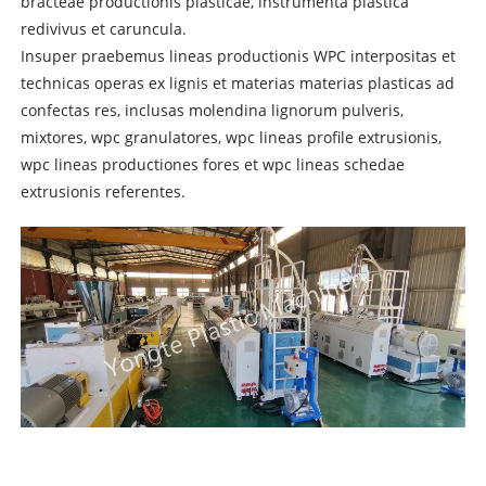
bracteae productionis plasticae, instrumenta plastica
redivivus et caruncula.
Insuper praebemus lineas productionis WPC interpositas et
technicas operas ex lignis et materias materias plasticas ad
confectas res, inclusas molendina lignorum pulveris,
mixtores, wpc granulatores, wpc lineas profile extrusionis,
wpc lineas productiones fores et wpc lineas schedae
extrusionis referentes.