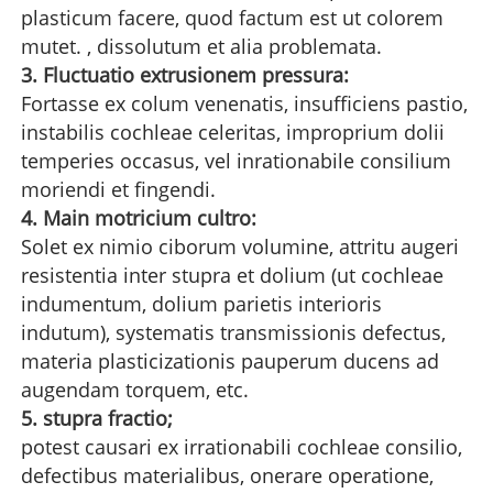
plasticum facere, quod factum est ut colorem
mutet. , dissolutum et alia problemata.
3. Fluctuatio extrusionem pressura:
Fortasse ex colum venenatis, insufficiens pastio,
instabilis cochleae celeritas, improprium dolii
temperies occasus, vel inrationabile consilium
moriendi et fingendi.
4. Main motricium cultro:
Solet ex nimio ciborum volumine, attritu augeri
resistentia inter stupra et dolium (ut cochleae
indumentum, dolium parietis interioris
indutum), systematis transmissionis defectus,
materia plasticizationis pauperum ducens ad
augendam torquem, etc.
5. stupra fractio;
potest causari ex irrationabili cochleae consilio,
defectibus materialibus, onerare operatione,