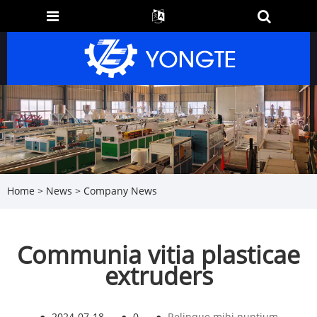
Home
>
News
>
Company News
Communia vitia plasticae
extruders
●
2024-07-18
●
0
●
Relinque mihi nuntium