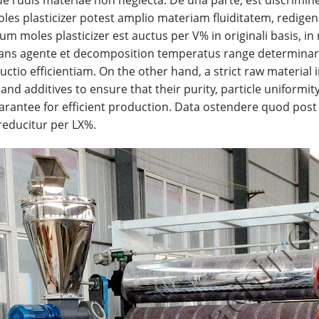
oles plasticizer potest amplio materiam fluiditatem, redige
 moles plasticizer est auctus per V% in originali basis, in 
mans agente et decomposition temperatus range determina
uctio efficientiam. On the other hand, a strict raw material
n and additives to ensure that their purity, particle unifo
arantee for efficient production. Data ostendere quod post
 reducitur per LX%.