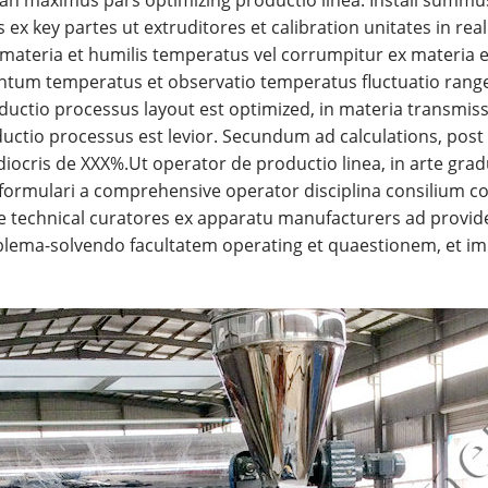
x key partes ut extruditores et calibration unitates in rea
ateria et humilis temperatus vel corrumpitur ex materia et
tum temperatus et observatio temperatus fluctuatio range 
ctio processus layout est optimized, in materia transmissio
uctio processus est levior. Secundum ad calculations, post
iocris de XXX%.
Ut operator de productio linea, in arte gra
 formulari a comprehensive operator disciplina consilium 
e technical curatores ex apparatu manufacturers ad provide
oblema-solvendo facultatem operating et quaestionem, et imp