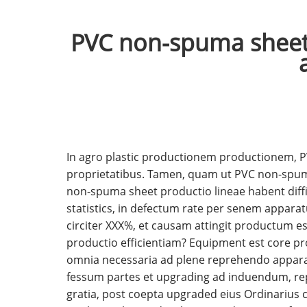
PVC non-spuma sheet 
In agro plastic productionem productionem, PV
proprietatibus. Tamen, quam ut PVC non-spuma 
non-spuma sheet productio lineae habent diffi
statistics, in defectum rate per senem appara
circiter XXX%, et causam attingit productum est
productio efficientiam? Equipment est core p
omnia necessaria ad plene reprehendo apparat
fessum partes et upgrading ad induendum, repu
gratia, post coepta upgraded eius Ordinarius 