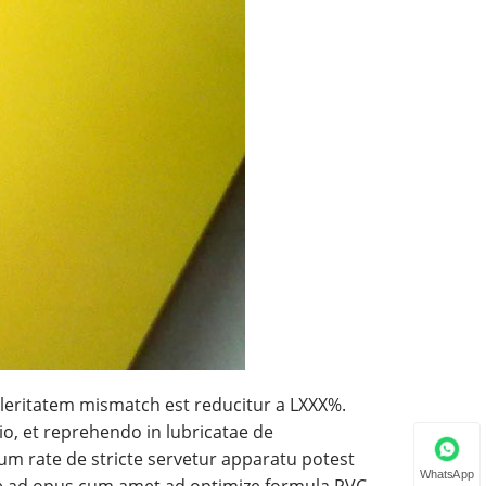
leritatem mismatch est reducitur a LXXX%.
io, et reprehendo in lubricatae de
m rate de stricte servetur apparatu potest
WhatsApp
ine ad opus cum amet ad optimize formula PVC