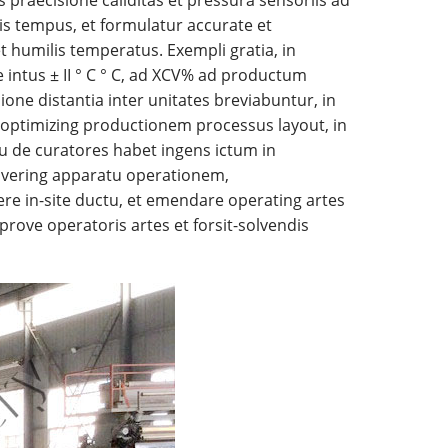
lis tempus, et formulatur accurate et
 humilis temperatus. Exempli gratia, in
intus ± II ° C ° C, ad XCV% ad productum
ne distantia inter unitates breviabuntur, in
 optimizing productionem processus layout, in
du de curatores habet ingens ictum in
covering apparatu operationem,
re in-site ductu, et emendare operating artes
rove operatoris artes et forsit-solvendis