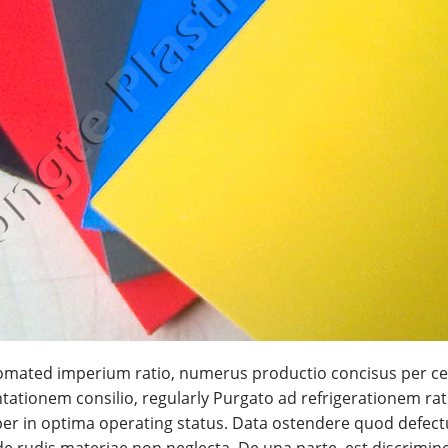
utomated imperium ratio, numerus productio concisus per ce
ationem consilio, regularly Purgato ad refrigerationem rat
er in optima operating status. Data ostendere quod defectu
de rudis materiae non neglecta. De una parte, est discrim