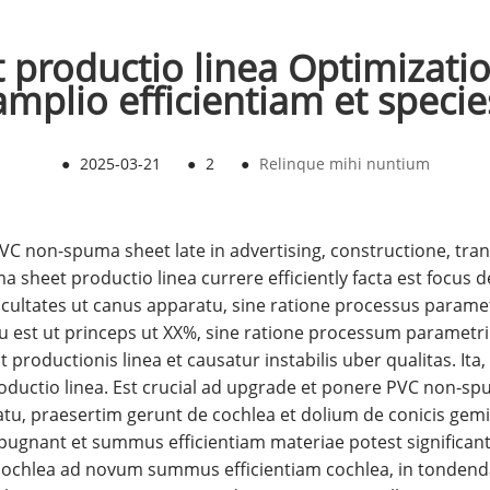
productio linea Optimizatio
amplio efficientiam et specie
●
2025-03-21
●
2
●
Relinque mihi nuntium
C non-spuma sheet late in advertising, constructione, tran
sheet productio linea currere efficiently facta est focus d
cultates ut canus apparatu, sine ratione processus paramet
tu est ut princeps ut XX%, sine ratione processum parametr
 productionis linea et causatur instabilis uber qualitas. It
roductio linea. Est crucial ad upgrade et ponere PVC non-
u, praesertim gerunt de cochlea et dolium de conicis gem
gnant et summus efficientiam materiae potest significantly
cochlea ad novum summus efficientiam cochlea, in tondenda