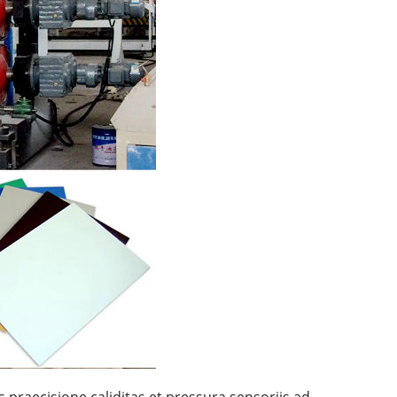
praecisione caliditas et pressura sensoriis ad