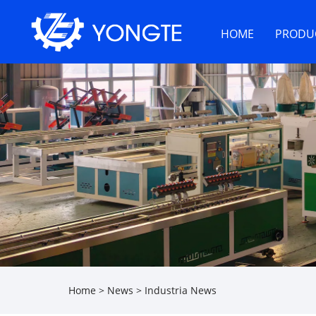
HOME
PRODU
Home
>
News
>
Industria News