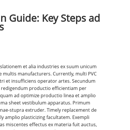
n Guide: Key Steps ad
s
slationem et alia industries ex suum unicum
e multis manufacturers. Currently, multi PVC
ri et insufficiens operator artes. Secundum
i redigendum productio efficientiam per
a, quam ad optimize productio linea et amplio
spuma sheet vestibulum apparatus. Primum
inae-stupra extruder. Timely replacement de
 amplio plasticizing facultatem. Exempli
s miscentes effectus ex materia fuit auctus,