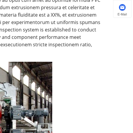
ndum extrusionem pressura et celeritate et
materia fluiditate est a XX%, et extrusionem
E-Mail
ri per experimentorum ut uniformis spumans
 inspection system is established to conduct
rmity and component performance meet
 exsecutionem stricte inspectionem ratio,