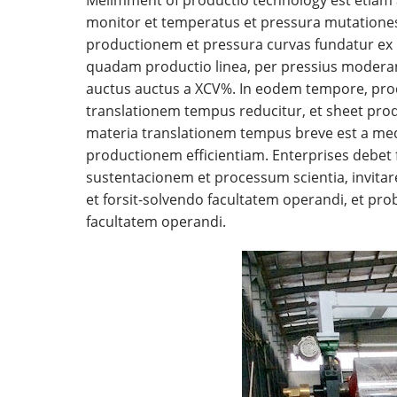
monitor et temperatus et pressura mutationes e
productionem et pressura curvas fundatur ex m
quadam productio linea, per pressius moderan
auctus auctus a XCV%. In eodem tempore, produ
translationem tempus reducitur, et sheet prod
materia translationem tempus breve est a med
productionem efficientiam. Enterprises debet
sustentacionem et processum scientia, invitar
et forsit-solvendo facultatem operandi, et pr
facultatem operandi.