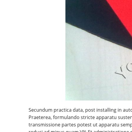
Secundum practica data, post installing in a
Praeterea, formulando stricte apparatu sustent
transmissione partes potest ut apparatu semp
reduci ad minus quam V%.
Et administratione 