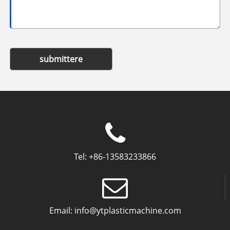
submittere
Tel:
+86-13583233866
Email:
info@ytplasticmachine.com