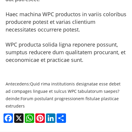
Haec machina WPC productos in variis coloribus
producere potest et varias clientium
necessitates occurrere potest.
WPC producta solida ligna reponere possunt,
sumptus reducere dum qualitatem procurant, et
oeconomicae et practicae sunt.
Antecedens:
Quid rima institutionis designatae esse debet
ad compages linguae et sulcus WPC tabulatorum saepes?
deinde:
Forum postulant progressionem fistulae plasticae
extruders
Facebook
X
WhatsApp
Pinterest
LinkedIn
Share