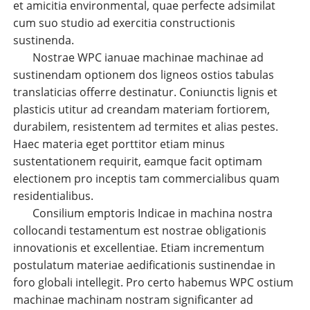
et amicitia environmental, quae perfecte adsimilat
cum suo studio ad exercitia constructionis
sustinenda.
Nostrae WPC ianuae machinae machinae ad
sustinendam optionem dos ligneos ostios tabulas
translaticias offerre destinatur. Coniunctis lignis et
plasticis utitur ad creandam materiam fortiorem,
durabilem, resistentem ad termites et alias pestes.
Haec materia eget porttitor etiam minus
sustentationem requirit, eamque facit optimam
electionem pro inceptis tam commercialibus quam
residentialibus.
Consilium emptoris Indicae in machina nostra
collocandi testamentum est nostrae obligationis
innovationis et excellentiae. Etiam incrementum
postulatum materiae aedificationis sustinendae in
foro globali intellegit. Pro certo habemus WPC ostium
machinae machinam nostram significanter ad