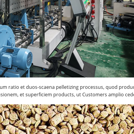
um ratio et duos-scaena pelletizing processus, quod produci
rusionem, et superficiem products, ut Customers amplio ced