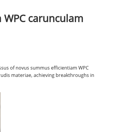
iam WPC carunculam
cessus of novus summus efficientiam WPC
rudis materiae, achieving breakthroughs in