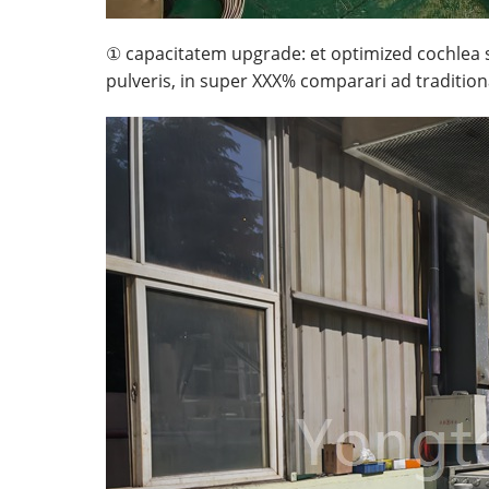
① capacitatem upgrade: et optimized cochlea 
pulveris, in super XXX% comparari ad traditio