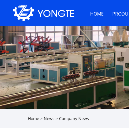
HOME
PRODU
Home
>
News
>
Company News