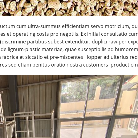
nstructum cum ultra-summus efficientiam servo motricium,
s et operating costs pro negotiis. Ex initial consultatio cu
scrimine partibus subest extenditur, duplici raw-per experi
es de lignum-plastic materiae, quae susceptibilis ad humore
fabrica et siccatio et pre-miscentes Hopper ad ulterius 
res sed etiam penitus oratio nostra customers 'productio n