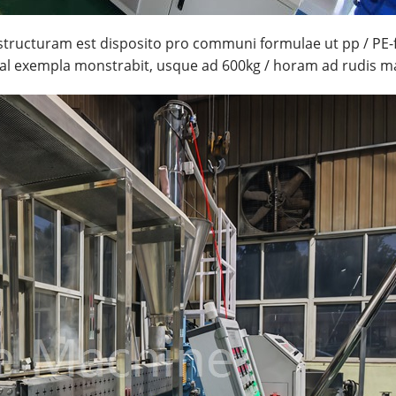
structuram est disposito pro communi formulae ut pp / PE-
nal exempla monstrabit, usque ad 600kg / horam ad rudis ma