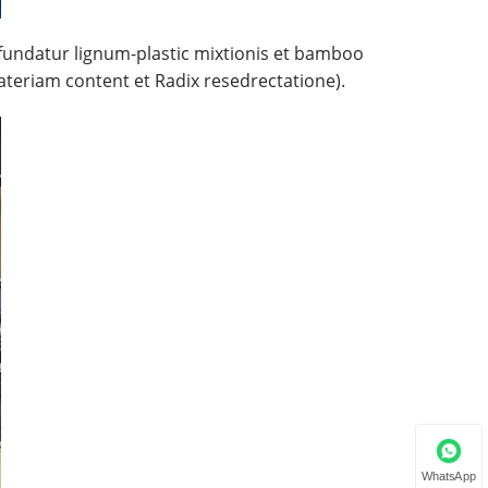
fundatur lignum-plastic mixtionis et bamboo
teriam content et Radix resedrectatione).
WhatsApp