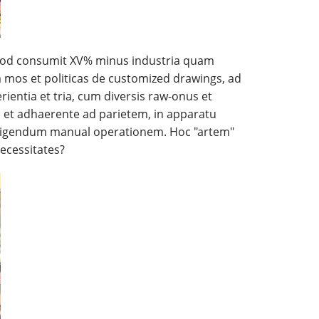
 quod consumit XV% minus industria quam
m mos et politicas de customized drawings, ad
entia et tria, cum diversis raw-onus et
m et adhaerente ad parietem, in apparatu
redigendum manual operationem. Hoc "artem"
ecessitates?