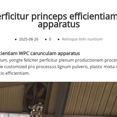
perficitur princeps efficient
apparatus
●
2025-08-26
●
0
●
Relinque mihi nuntium
fficientiam WPC carunculam apparatus
lum, yongte feliciter perficitur plenum productionem pro
 customized pro processus lignum pulveris, plastic mixta 
io efficientiam.