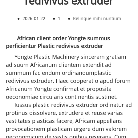
redivivus extruder
●
2026-01-22
●
1
●
Relinque mihi nuntium
African client order Yongte summus
perficientur Plastic redivivus extruder
Yongte Plastic Machinery sinceram gratiam
ad suum Africanum clientem extendit ad
summum faciendum ordinandum
plastic
redivivus extruder
. Haec cooperatio apud forum
Africanum Yongte confirmat et proposita
oeconomiae circularis continentis sustinet.
Iussus plastic redivivus extruder ordinatur ad
protinus dissolvere, extrudere et reuse varias
vastitates plasticas facere, Africam appellans
provocationem plasticam urgere dum valorem
oeconomicum de vastis opibus reserans. Cum