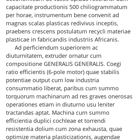
capacitate productionis 500 chiliogrammatum
per horae, instrumentum bene convenit ad
magnas scalas plasticas redivivus inceptis,
praebens crescens postulatum recycli materiae
plasticae in fabricandis industriis Africanis.
Ad perficiendum superiorem ac
diuturnitatem, extruder ornatur cum
compositione GENERALIS GENERALIS. Coegi
ratio efficientis (6-pole motor) quae stabilis
potentiae output cum low industria
consummatio liberat, paribus cum summo
torquorum machinarum ad res graves onerosas
operationes etiam in diuturno usu leniter
tractandas aptat. Machina cum summo
efficientia duplici cochleae et torrendi
resistentia dolium cum zona exhausta, quae
optimize materia plasticizationis, augendae