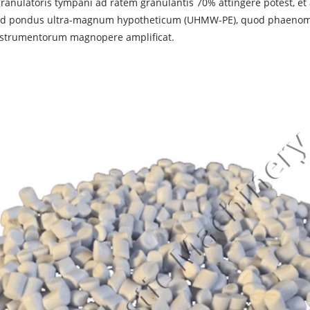
ranulatoris tympani ad ratem granulantis 70% attingere potest, et
d pondus ultra-magnum hypotheticum (UHMW-PE), quod phaenomeno
instrumentorum magnopere amplificat.