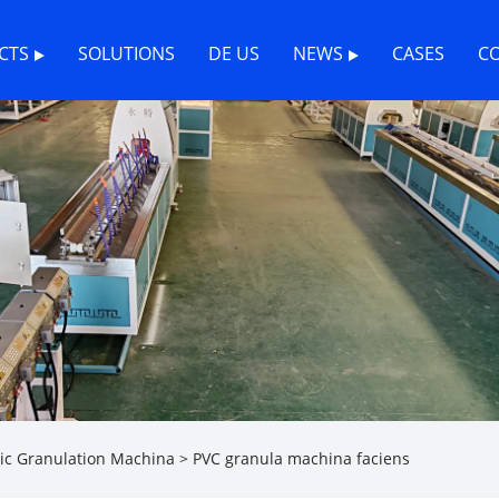
CTS
SOLUTIONS
DE US
NEWS
CASES
C
tic Granulation Machina
> PVC granula machina faciens