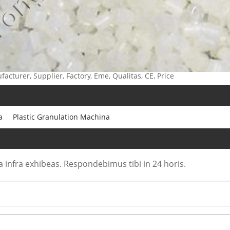
cturer, Supplier, Factory, Eme, Qualitas, CE, Price
a
Plastic Granulation Machina
a infra exhibeas. Respondebimus tibi in 24 horis.