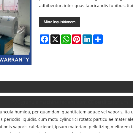
adhibentur, inter quas fabricandis funibus, tibi
Mitte Inquisitionem
Facebook
X
WhatsApp
Pinterest
LinkedIn
Share
PVC granula machina faciens cum CE certificatorium
runcula humida, per quamdam quantitatem aquae vel vaporis, ita ut
 periodis liquidis, cum motu cylindrici rotato; particulae materia
icationis vaporis calefaciendi, ipsam materiam pelletizing meliorem