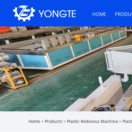
HOME
PRODU
Home
>
Products
>
Plastic Redivivus Machina
>
Plas