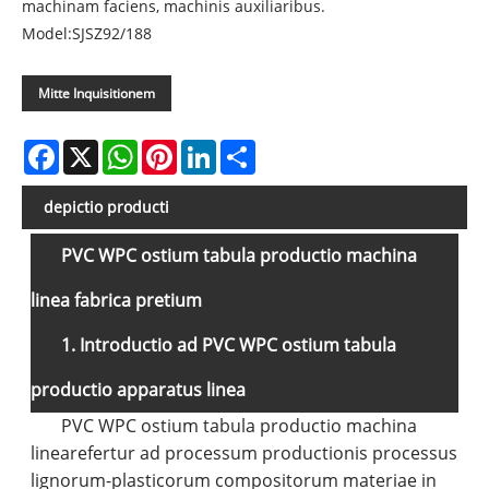
machinam faciens, machinis auxiliaribus.
Model:SJSZ92/188
Mitte Inquisitionem
Facebook
X
WhatsApp
Pinterest
LinkedIn
Share
depictio producti
PVC WPC ostium tabula productio machina
linea fabrica pretium
1. Introductio ad PVC WPC ostium tabula
productio apparatus linea
PVC WPC ostium tabula productio machina
linea
refertur ad processum productionis processus
lignorum-plasticorum compositorum materiae in