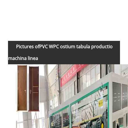
0
0
1
Pictures of
PVC WPC ostium tabula productio
machina linea