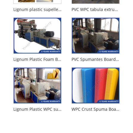
Lignum plastic supellectilem tabula productionem linea
PVC WPC tabula extrusio machina spuma
Lignum Plastic Foam Board Productio Machina
PVC Spumantes Board Productio Machina
Lignum Plastic WPC supellectilem tabulam machinam faciens
WPC Crust Spuma Board Productio Machina