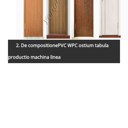
2. De compositione
PVC WPC ostium tabula
It
productio machina linea
0
0
0
0
0
0
0