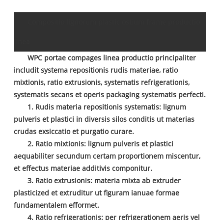
Compositio lignorum plastic ostium frame productio
linea
WPC portae compages linea productio principaliter
includit systema repositionis rudis materiae, ratio
mixtionis, ratio extrusionis, systematis refrigerationis,
systematis secans et operis packaging systematis perfecti.
1. Rudis materia repositionis systematis: lignum
pulveris et plastici in diversis silos conditis ut materias
crudas exsiccatio et purgatio curare.
2. Ratio mixtionis: lignum pulveris et plastici
aequabiliter secundum certam proportionem miscentur,
et effectus materiae additivis componitur.
3. Ratio extrusionis: materia mixta ab extruder
plasticized et extruditur ut figuram ianuae formae
fundamentalem efformet.
4. Ratio refrigerationis: per refrigerationem aeris vel