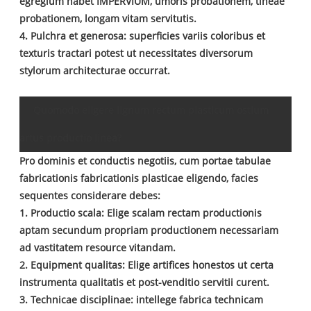
egregium habet IMPERVIUM, umoris probationem, tineae
probationem, longam vitam servitutis.
4. Pulchra et generosa: superficies variis coloribus et
texturis tractari potest ut necessitates diversorum
stylorum architecturae occurrat.
Quomodo eligere lignum rectum plasticum ostium
artus productio linea?
Pro dominis et conductis negotiis, cum portae tabulae
fabricationis fabricationis plasticae eligendo, facies
sequentes considerare debes:
1. Productio scala: Elige scalam rectam productionis
aptam secundum propriam productionem necessariam
ad vastitatem resource vitandam.
2. Equipment qualitas: Elige artifices honestos ut certa
instrumenta qualitatis et post-venditio servitii curent.
3. Technicae disciplinae: intellege fabrica technicam