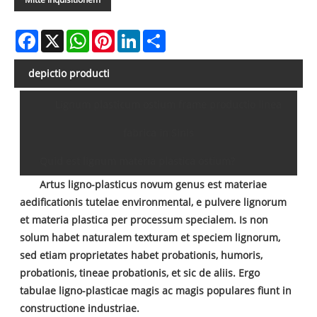
Facebook
X
WhatsApp
Pinterest
LinkedIn
Share
depictio producti
Lignum plasticum ostium frame productio linea
fabrica in Sinis
Quid est lignum materia plastica ostium?
Artus ligno-plasticus novum genus est materiae
aedificationis tutelae environmental, e pulvere lignorum
et materia plastica per processum specialem. Is non
solum habet naturalem texturam et speciem lignorum,
sed etiam proprietates habet probationis, humoris,
probationis, tineae probationis, et sic de aliis. Ergo
tabulae ligno-plasticae magis ac magis populares fiunt in
constructione industriae.